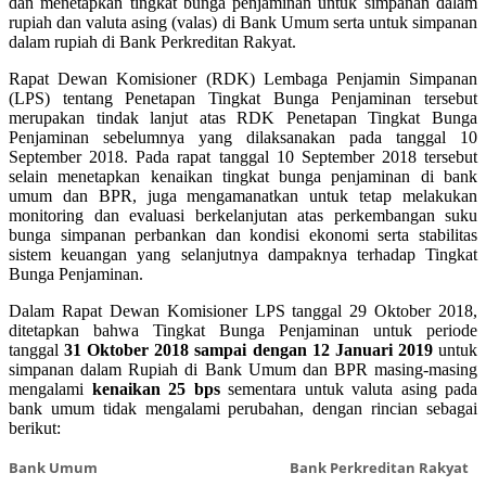
dan menetapkan tingkat bunga penjaminan untuk simpanan dalam
rupiah dan valuta asing (valas) di Bank Umum serta untuk simpanan
dalam rupiah di Bank Perkreditan Rakyat.
Rapat Dewan Komisioner (RDK) Lembaga Penjamin Simpanan
(LPS) tentang Penetapan Tingkat Bunga Penjaminan tersebut
merupakan tindak lanjut atas RDK Penetapan Tingkat Bunga
Penjaminan sebelumnya yang dilaksanakan pada tanggal 10
September 2018. Pada rapat tanggal 10 September 2018 tersebut
selain menetapkan kenaikan tingkat bunga penjaminan di bank
umum dan BPR, juga mengamanatkan untuk tetap melakukan
monitoring dan evaluasi berkelanjutan atas perkembangan suku
bunga simpanan perbankan dan kondisi ekonomi serta stabilitas
sistem keuangan yang selanjutnya dampaknya terhadap Tingkat
Bunga Penjaminan.
Dalam Rapat Dewan Komisioner LPS tanggal 29 Oktober 2018,
ditetapkan bahwa Tingkat Bunga Penjaminan untuk periode
tanggal
31
Okto
ber 2018 sampai dengan 12 Januari 2019
untuk
simpanan dalam Rupiah di Bank Umum dan BPR masing-masing
mengalami
kenaikan 25 bps
sementara untuk valuta asing pada
bank umum tidak mengalami perubahan, dengan rincian sebagai
berikut:
Bank Umum
Bank Perkreditan Rakyat