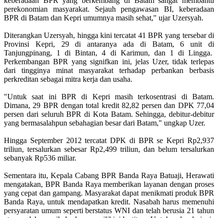
keberadaan BPR yang berkembang di Batam sangat membantu
perekonomian masyarakat. Sejauh pengawasan BI, keberadaan
BPR di Batam dan Kepri umumnya masih sehat," ujar Uzersyah.
Diterangkan Uzersyah, hingga kini tercatat 41 BPR yang tersebar di
Provinsi Kepri, 29 di antaranya ada di Batam, 6 unit di
Tanjungpinang, 1 di Bintan, 4 di Karimun, dan 1 di Lingga.
Perkembangan BPR yang signifkan ini, jelas Uzer, tidak terlepas
dari tingginya minat masyarakat terhadap perbankan berbasis
perkreditan sebagai mitra kerja dan usaha.
"Untuk saat ini BPR di Kepri masih terkosentrasi di Batam.
Dimana, 29 BPR dengan total kredit 82,82 persen dan DPK 77,04
persen dari seluruh BPR di Kota Batam. Sehingga, debitur-debitur
yang bermasalahpun sebahagian besar dari Batam," ungkap Uzer.
Hingga September 2012 tercatat DPK di BPR se Kepri Rp2,937
triliun, tersalurkan sebesar Rp2,499 triliun, dan belum tersalurkan
sebanyak Rp536 miliar.
Sementara itu, Kepala Cabang BPR Banda Raya Batuaji, Herawati
mengatakan, BPR Banda Raya memberikan layanan dengan proses
yang cepat dan gampang. Masyarakat dapat menikmati produk BPR
Banda Raya, untuk mendapatkan kredit. Nasabah harus memenuhi
persyaratan umum seperti berstatus WNI dan telah berusia 21 tahun