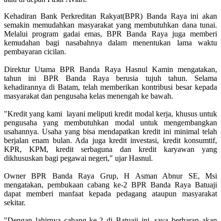
Kehadiran Bank Perkreditan Rakyat(BPR) Banda Raya ini akan
semakin memudahkan masyarakat yang membutuhkan dana tunai.
Melalui program gadai emas, BPR Banda Raya juga memberi
kemudahan bagi nasabahnya dalam menentukan lama waktu
pembayaran cicilan.
Direktur Utama BPR Banda Raya Hasnul Kamin mengatakan,
tahun ini BPR Banda Raya berusia tujuh tahun. Selama
kehadirannya di Batam, telah memberikan kontribusi besar kepada
masyarakat dan pengusaha kelas menengah ke bawah.
"Kredit yang kami layani meliputi kredit modal kerja, khusus untuk
pengusaha yang membutuhkan modal untuk mengembangkan
usahannya. Usaha yang bisa mendapatkan kredit ini minimal telah
berjalan enam bulan. Ada juga kredit investasi, kredit konsumtif,
KPR, KPM, kredit serbaguna dan kredit karyawan yang
dikhususkan bagi pegawai negeri," ujar Hasnul.
Owner BPR Banda Raya Grup, H Asman Abnur SE, Msi
mengatakan, pembukaan cabang ke-2 BPR Banda Raya Batuaji
dapat memberi manfaat kepada pedagang ataupun masyarakat
sekitar.
"Dengan lahirnya cabang ke-2 di Batuaji ini, saya berharap akan