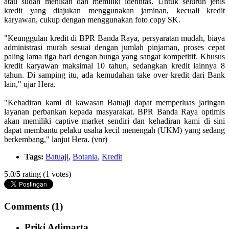
atau sudah menikah dan memiliki identitas. Untuk seluruh jenis
kredit yang diajukan menggunakan jaminan, kecuali kredit
karyawan, cukup dengan menggunakan foto copy SK.
"Keunggulan kredit di BPR Banda Raya, persyaratan mudah, biaya
administrasi murah sesuai dengan jumlah pinjaman, proses cepat
paling lama tiga hari dengan bunga yang sangat kompetitif. Khusus
kredit karyawan maksimal 10 tahun, sedangkan kredit lainnya 8
tahun. Di samping itu, ada kemudahan take over kredit dari Bank
lain," ujar Hera.
"Kehadiran kami di kawasan Batuaji dapat memperluas jaringan
layanan perbankan kepada masyarakat. BPR Banda Raya optimis
akan memiliki captive market sendiri dan kehadiran kami di sini
dapat membantu pelaku usaha kecil menengah (UKM) yang sedang
berkembang," lanjut Hera. (vnr)
Tags:
Batuaji
,
Botania
,
Kredit
5.0/
5
rating (1 votes)
Comments (1)
Priki Adimarta