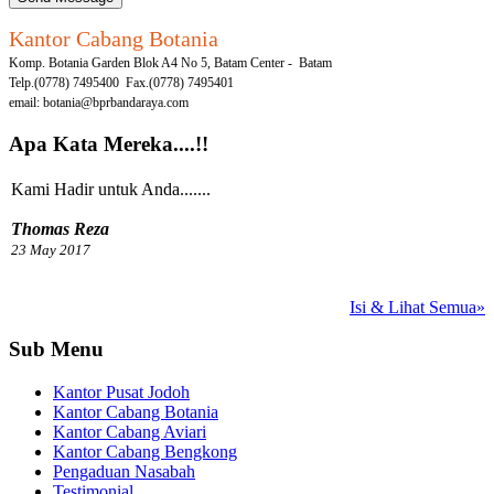
Kantor Cabang Botania
Komp. Botania Garden Blok A4 No 5, Batam Center - Batam
Telp.(0778) 7495400 Fax.(0778) 7495401
email: botania@bprbandaraya.com
Apa Kata Mereka....!!
Kami Hadir untuk Anda.......
Thomas Reza
23 May 2017
Solusi cerdas keuangan
Isi & Lihat Semua»
masyarakat Batam, yang
menggunakan pendekatan
Sub Menu
kekeluargaan dan pelayanan yang
profesional kepada masyarakat
Kantor Pusat Jodoh
Batam....
Kantor Cabang Botania
Kantor Cabang Aviari
Franklyn Hervalyon
Kantor Cabang Bengkong
06 January 2016
Pengaduan Nasabah
Testimonial